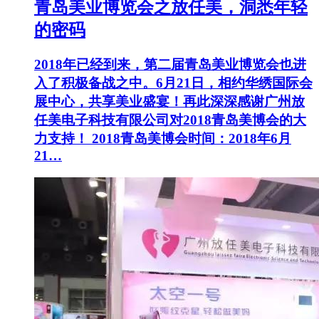
青岛美业博览会之放任美，洞悉年轻
的密码
2018年已经到来，第二届青岛美业博览会也进
入了积极备战之中。6月21日，相约华绣国际会
展中心，共享美业盛宴！再此深深感谢广州放
任美电子科技有限公司对2018青岛美博会的大
力支持！ 2018青岛美博会时间：2018年6月
21…