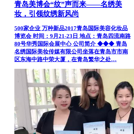
青岛美博会“纹”声而来——名绣美
妆，引领纹绣新风尚
500家企业 万种新品2017青岛国际美容化妆品
博览会 时间：9月21-23日 地点：青岛四流南路
80号华秀国际会展中心 公司简介 ◆◆◆ 青岛
名绣国际美妆传媒有限公司坐落在青岛市市南
区东海中路中荣大厦，在青岛繁华之处…