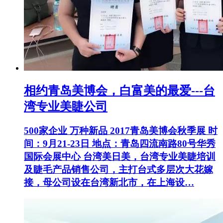
相约青岛美博会，白富美的最爱---台
湾专业美睫公司
500家企业 万种新品 2017青岛美博会秋季展 时
间：9月21-23日 地点：青岛四流南路80号华秀
国际会展中心 台湾美日美，台湾专业美睫培训
及睫毛产品销售公司，主打台式多层次大花嫁
接，母公司设在台湾新北市，在上海设…