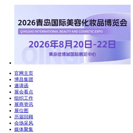
官网主页
博昌集团
邀请函
展会看点
组织工作
展商资讯
展位图
历届回顾
会场采风
媒体聚集