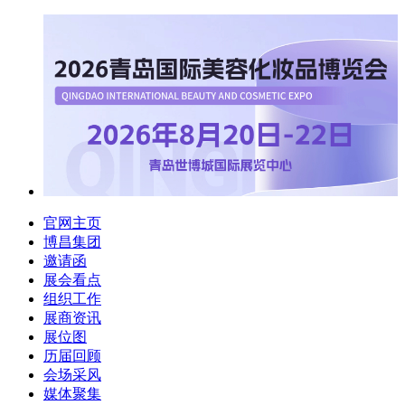
官网主页
博昌集团
邀请函
展会看点
组织工作
展商资讯
展位图
历届回顾
会场采风
媒体聚集