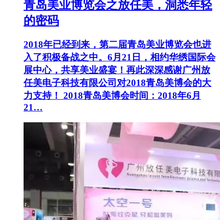
青岛美业博览会之放任美，洞悉年轻
的密码
2018年已经到来，第二届青岛美业博览会也进
入了积极备战之中。6月21日，相约华绣国际会
展中心，共享美业盛宴！再此深深感谢广州放
任美电子科技有限公司对2018青岛美博会的大
力支持！ 2018青岛美博会时间：2018年6月
21…