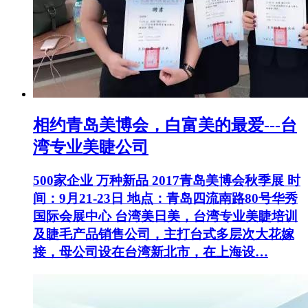
相约青岛美博会，白富美的最爱---台
湾专业美睫公司
500家企业 万种新品 2017青岛美博会秋季展 时
间：9月21-23日 地点：青岛四流南路80号华秀
国际会展中心 台湾美日美，台湾专业美睫培训
及睫毛产品销售公司，主打台式多层次大花嫁
接，母公司设在台湾新北市，在上海设…