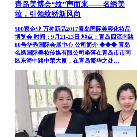
青岛美博会“纹”声而来——名绣美
妆，引领纹绣新风尚
500家企业 万种新品2017青岛国际美容化妆品
博览会 时间：9月21-23日 地点：青岛四流南路
80号华秀国际会展中心 公司简介 ◆◆◆ 青岛
名绣国际美妆传媒有限公司坐落在青岛市市南
区东海中路中荣大厦，在青岛繁华之处…