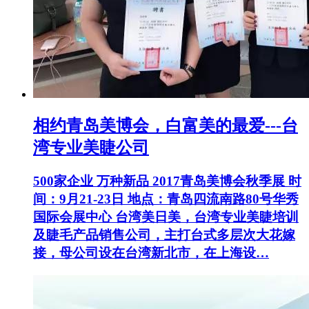
相约青岛美博会，白富美的最爱---台
湾专业美睫公司
500家企业 万种新品 2017青岛美博会秋季展 时
间：9月21-23日 地点：青岛四流南路80号华秀
国际会展中心 台湾美日美，台湾专业美睫培训
及睫毛产品销售公司，主打台式多层次大花嫁
接，母公司设在台湾新北市，在上海设…