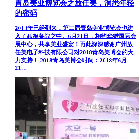
青岛美业博览会之放任美，洞悉年轻
的密码
2018年已经到来，第二届青岛美业博览会也进
入了积极备战之中。6月21日，相约华绣国际会
展中心，共享美业盛宴！再此深深感谢广州放
任美电子科技有限公司对2018青岛美博会的大
力支持！ 2018青岛美博会时间：2018年6月
21…