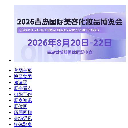
官网主页
博昌集团
邀请函
展会看点
组织工作
展商资讯
展位图
历届回顾
会场采风
媒体聚集