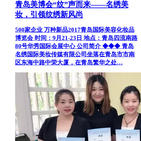
青岛美博会“纹”声而来——名绣美
妆，引领纹绣新风尚
500家企业 万种新品2017青岛国际美容化妆品
博览会 时间：9月21-23日 地点：青岛四流南路
80号华秀国际会展中心 公司简介 ◆◆◆ 青岛
名绣国际美妆传媒有限公司坐落在青岛市市南
区东海中路中荣大厦，在青岛繁华之处…