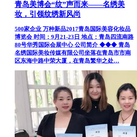
青岛美博会“纹”声而来——名绣美
妆，引领纹绣新风尚
500家企业 万种新品2017青岛国际美容化妆品
博览会 时间：9月21-23日 地点：青岛四流南路
80号华秀国际会展中心 公司简介 ◆◆◆ 青岛
名绣国际美妆传媒有限公司坐落在青岛市市南
区东海中路中荣大厦，在青岛繁华之处…