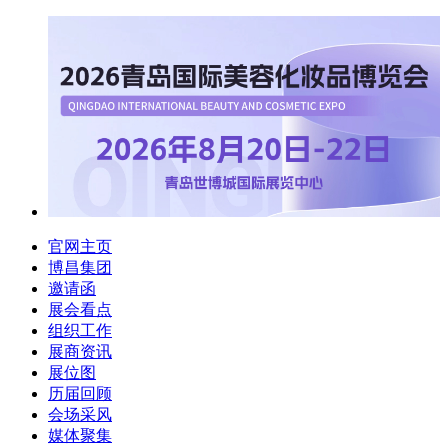
官网主页
博昌集团
邀请函
展会看点
组织工作
展商资讯
展位图
历届回顾
会场采风
媒体聚集