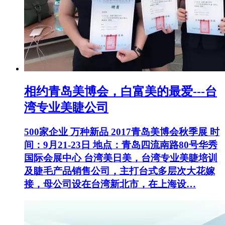
相约青岛美博会，白富美的最爱---台
湾专业美睫公司
500家企业 万种新品 2017青岛美博会秋季展 时
间：9月21-23日 地点：青岛四流南路80号华秀
国际会展中心 台湾美日美，台湾专业美睫培训
及睫毛产品销售公司，主打台式多层次大花嫁
接，母公司设在台湾新北市，在上海设…