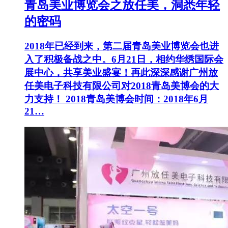
青岛美业博览会之放任美，洞悉年轻
的密码
2018年已经到来，第二届青岛美业博览会也进
入了积极备战之中。6月21日，相约华绣国际会
展中心，共享美业盛宴！再此深深感谢广州放
任美电子科技有限公司对2018青岛美博会的大
力支持！ 2018青岛美博会时间：2018年6月
21…