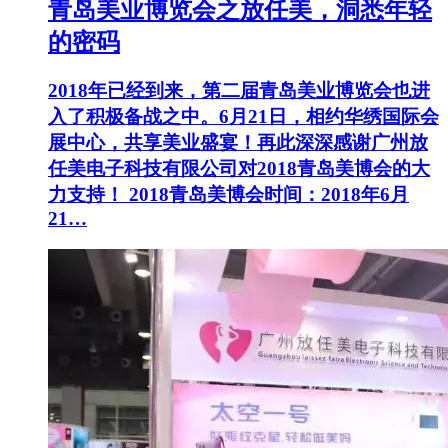
青岛美业博览会之放任美，洞悉年轻
的密码
2018年已经到来，第二届青岛美业博览会也进
入了积极备战之中。6月21日，相约华绣国际会
展中心，共享美业盛宴！再此深深感谢广州放
任美电子科技有限公司对2018青岛美博会的大
力支持！ 2018青岛美博会时间：2018年6月
21…