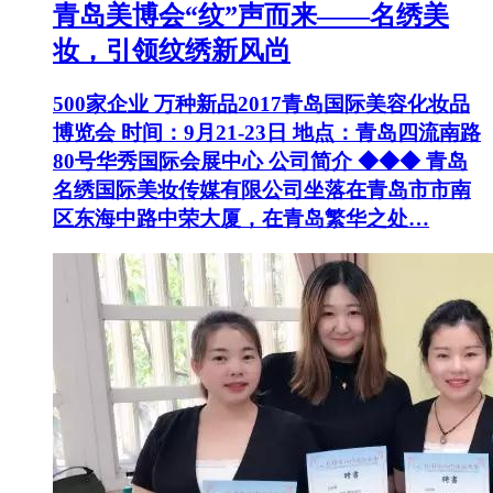
青岛美博会“纹”声而来——名绣美
妆，引领纹绣新风尚
500家企业 万种新品2017青岛国际美容化妆品
博览会 时间：9月21-23日 地点：青岛四流南路
80号华秀国际会展中心 公司简介 ◆◆◆ 青岛
名绣国际美妆传媒有限公司坐落在青岛市市南
区东海中路中荣大厦，在青岛繁华之处…