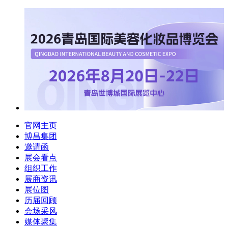
官网主页
博昌集团
邀请函
展会看点
组织工作
展商资讯
展位图
历届回顾
会场采风
媒体聚集