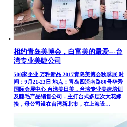
相约青岛美博会，白富美的最爱---台
湾专业美睫公司
500家企业 万种新品 2017青岛美博会秋季展 时
间：9月21-23日 地点：青岛四流南路80号华秀
国际会展中心 台湾美日美，台湾专业美睫培训
及睫毛产品销售公司，主打台式多层次大花嫁
接，母公司设在台湾新北市，在上海设…