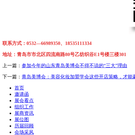
联系方式：0532—66989350、18535111334
地址：青岛市市北区四流南路80号乙纺织谷E1号楼三楼301
上一篇：
参加今年的山东青岛美博会不得不说的“三大”理由
下一篇：
青岛美博会：美容化妆加盟学会这些开店策略，才能
首页
邀请函
展会看点
组织工作
展商资讯
展位图
历届回顾
会场采风