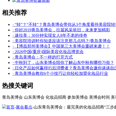
相关推荐
· “转”？“不转”？青岛美博会带你从3个角度看待美容院转
· 你好2019青岛美博会，往届风采依旧，未来更加精彩
· 速拉美：30分钟实现女人8年不老的传奇
· 美容院培训时你知道应该注意那几点吗？|青岛美博会
· 【博昌郑州美博会】中国第三大美博会重磅来袭！！
· 2026中国(重庆)国际美容化妆品博览会
· 青岛美博会：不一样的打开方式
· 中秋到了，山东美博会陪你了解山东中秋有哪些习俗？
· 日化产品如何赢得95后消费者？青岛美博会邀你谈谈自
· 青岛美博会教你6个小技巧让你轻松加盟化妆品行业
热搜关键词
青岛美博会
山东美博会
化妆品招商
参加美博会
美博会时间
美
首页
-
展会看点
-山东青岛美博会：最完美的化妆品招商“三步曲