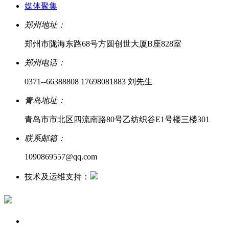
媒体聚集
郑州地址：
郑州市陇海东路68号方圆创世大厦B座828室
郑州电话：
0371--66388808 17698081883 刘先生
青岛地址：
青岛市市北区四流南路80号乙纺织谷E1号楼三楼301
联系邮箱：
1090869557@qq.com
技术及运维支持：
商翼网