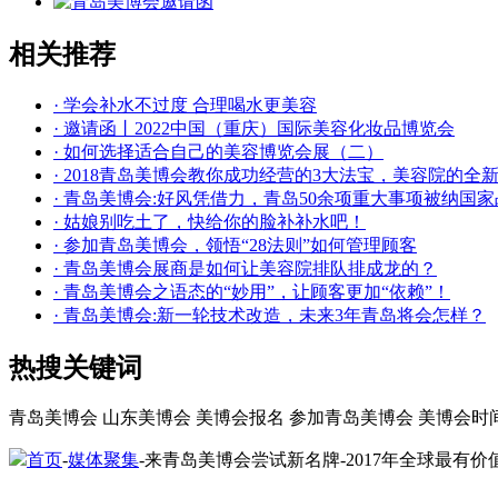
相关推荐
· 学会补水不过度 合理喝水更美容
· 邀请函丨2022中国（重庆）国际美容化妆品博览会
· 如何选择适合自己的美容博览会展（二）
· 2018青岛美博会教你成功经营的3大法宝，美容院的全
· 青岛美博会:好风凭借力，青岛50余项重大事项被纳国
· 姑娘别吃土了，快给你的脸补补水吧！
· 参加青岛美博会，领悟“28法则”如何管理顾客
· 青岛美博会展商是如何让美容院排队排成龙的？
· 青岛美博会之语态的“妙用”，让顾客更加“依赖”！
· 青岛美博会:新一轮技术改造，未来3年青岛将会怎样？
热搜关键词
青岛美博会
山东美博会
美博会报名
参加青岛美博会
美博会时
首页
-
媒体聚集
-来青岛美博会尝试新名牌-2017年全球最有价