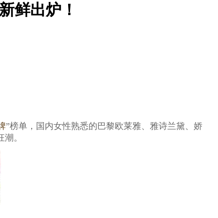
-新鲜出炉！
牌
”榜单，国内女性熟悉的巴黎欧莱雅、雅诗兰黛、娇
狂潮。