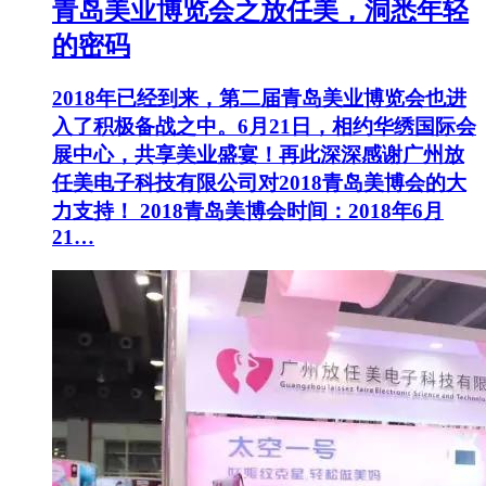
青岛美业博览会之放任美，洞悉年轻
的密码
2018年已经到来，第二届青岛美业博览会也进
入了积极备战之中。6月21日，相约华绣国际会
展中心，共享美业盛宴！再此深深感谢广州放
任美电子科技有限公司对2018青岛美博会的大
力支持！ 2018青岛美博会时间：2018年6月
21…