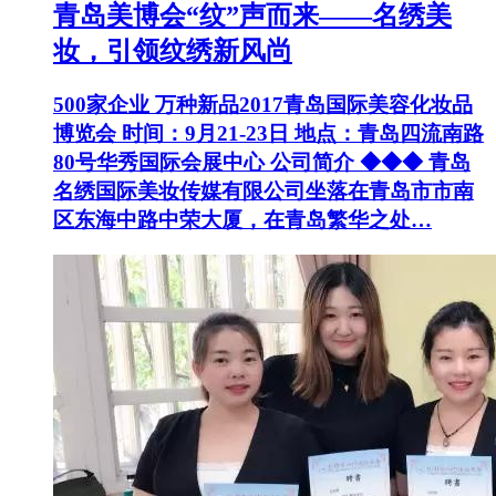
青岛美博会“纹”声而来——名绣美
妆，引领纹绣新风尚
500家企业 万种新品2017青岛国际美容化妆品
博览会 时间：9月21-23日 地点：青岛四流南路
80号华秀国际会展中心 公司简介 ◆◆◆ 青岛
名绣国际美妆传媒有限公司坐落在青岛市市南
区东海中路中荣大厦，在青岛繁华之处…