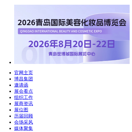
官网主页
博昌集团
邀请函
展会看点
组织工作
展商资讯
展位图
历届回顾
会场采风
媒体聚集