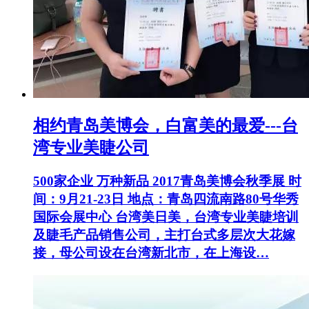
相约青岛美博会，白富美的最爱---台
湾专业美睫公司
500家企业 万种新品 2017青岛美博会秋季展 时
间：9月21-23日 地点：青岛四流南路80号华秀
国际会展中心 台湾美日美，台湾专业美睫培训
及睫毛产品销售公司，主打台式多层次大花嫁
接，母公司设在台湾新北市，在上海设…