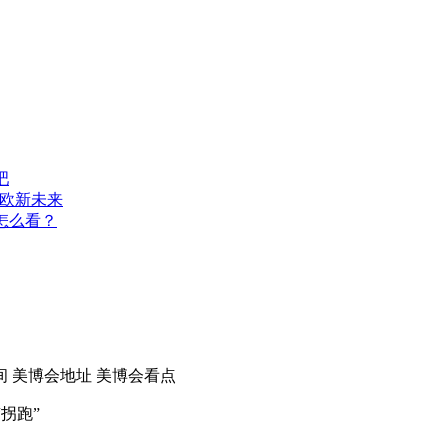
吧
中欧新未来
怎么看？
间
美博会地址
美博会看点
拐跑”