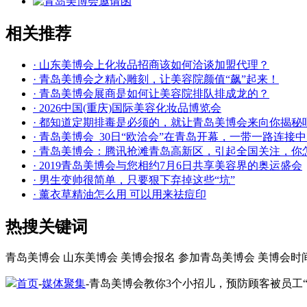
相关推荐
· 山东美博会上化妆品招商该如何洽谈加盟代理？
· 青岛美博会之精心雕刻，让美容院颜值“飙”起来！
· 青岛美博会展商是如何让美容院排队排成龙的？
· 2026中国(重庆)国际美容化妆品博览会
· 都知道定期排毒是必须的，就让青岛美博会来向你揭秘
· 青岛美博会_30日“欧洽会”在青岛开幕，一带一路连接
· 青岛美博会：腾讯抢滩青岛高新区，引起全国关注，你
· 2019青岛美博会与您相约7月6日共享美容界的奥运盛会
· 男生变帅很简单，只要狠下弃掉这些“坑”
· 薰衣草精油怎么用 可以用来祛痘印
热搜关键词
青岛美博会
山东美博会
美博会报名
参加青岛美博会
美博会时
首页
-
媒体聚集
-青岛美博会教你3个小招儿，预防顾客被员工“