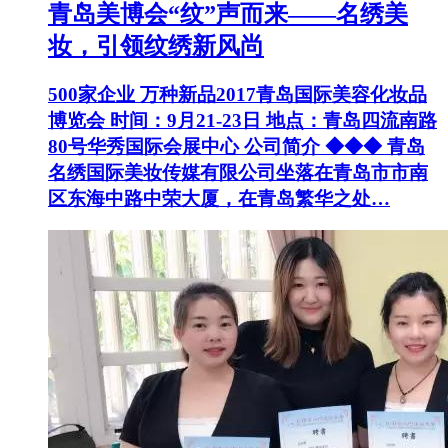
青岛美博会“纹”声而来——名绣美
妆，引领纹绣新风尚
500家企业 万种新品2017青岛国际美容化妆品
博览会 时间：9月21-23日 地点：青岛四流南路
80号华秀国际会展中心 公司简介 ◆◆◆ 青岛
名绣国际美妆传媒有限公司坐落在青岛市市南
区东海中路中荣大厦，在青岛繁华之处…