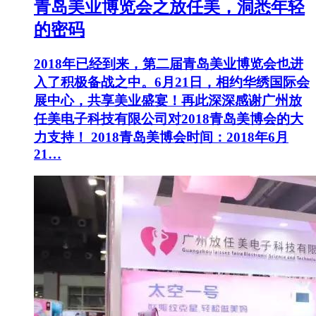
青岛美业博览会之放任美，洞悉年轻
的密码
2018年已经到来，第二届青岛美业博览会也进
入了积极备战之中。6月21日，相约华绣国际会
展中心，共享美业盛宴！再此深深感谢广州放
任美电子科技有限公司对2018青岛美博会的大
力支持！ 2018青岛美博会时间：2018年6月
21…