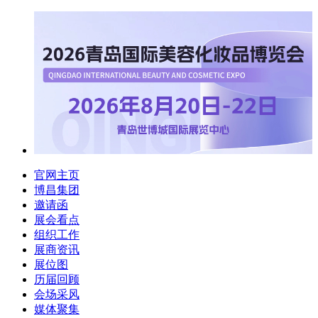
官网主页
博昌集团
邀请函
展会看点
组织工作
展商资讯
展位图
历届回顾
会场采风
媒体聚集