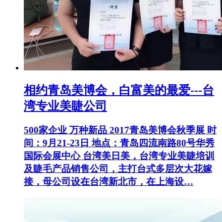
相约青岛美博会，白富美的最爱---台
湾专业美睫公司
500家企业 万种新品 2017青岛美博会秋季展 时
间：9月21-23日 地点：青岛四流南路80号华秀
国际会展中心 台湾美日美，台湾专业美睫培训
及睫毛产品销售公司，主打台式多层次大花嫁
接，母公司设在台湾新北市，在上海设…