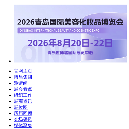
官网主页
博昌集团
邀请函
展会看点
组织工作
展商资讯
展位图
历届回顾
会场采风
媒体聚集