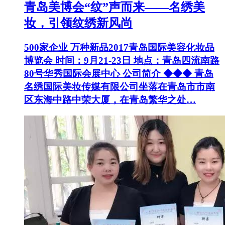
青岛美博会“纹”声而来——名绣美
妆，引领纹绣新风尚
500家企业 万种新品2017青岛国际美容化妆品
博览会 时间：9月21-23日 地点：青岛四流南路
80号华秀国际会展中心 公司简介 ◆◆◆ 青岛
名绣国际美妆传媒有限公司坐落在青岛市市南
区东海中路中荣大厦，在青岛繁华之处…