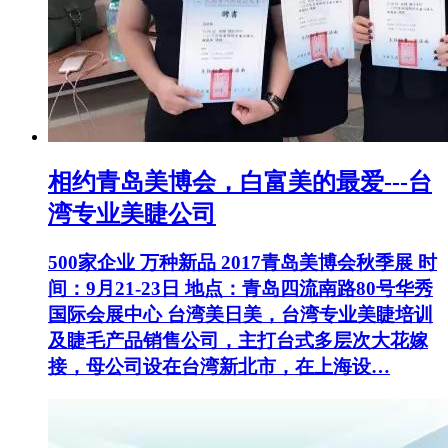
相约青岛美博会，白富美的最爱---台
湾专业美睫公司
500家企业 万种新品 2017青岛美博会秋季展 时
间：9月21-23日 地点：青岛四流南路80号华秀
国际会展中心 台湾美日美，台湾专业美睫培训
及睫毛产品销售公司，主打台式多层次大花嫁
接，母公司设在台湾新北市，在上海设…