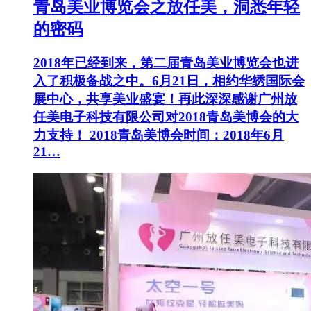
青岛美业博览会之放任美，洞悉年轻
的密码
2018年已经到来，第二届青岛美业博览会也进
入了积极备战之中。6月21日，相约华绣国际会
展中心，共享美业盛宴！再此深深感谢广州放
任美电子科技有限公司对2018青岛美博会的大
力支持！ 2018青岛美博会时间：2018年6月
21…