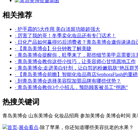
相关推荐
· 护手霜的5大作用 美白淡斑功能超强大
· 厉害了我的哥！冬季卖化妆品还有专门话术！
· 日化产品如何赢得95后消费者？青岛美博会邀你谈谈自
· 【青岛美博会】分分钟教了解美睫
· 青岛美博会提醒你，旺季来了，那些细节美甲店需要注
· 青岛美博会教你这些小技巧，让美容师心甘情愿地工作
· 青岛美博会:走进美白针剂，让白皙的粉嫩肌肤“艳压群芳
· 【青岛美博会前瞻】智能化妆品商店SephoraFlas
· 到青岛美博会选择美容院加盟品牌有哪些优势？
· 青岛美博会教你3个小招儿，预防顾客被员工“拐跑”
热搜关键词
青岛美博会
山东美博会
化妆品招商
参加美博会
美博会时间
美
首页
-
展会看点
-除了苹果，你还知道哪些美容抗老的水果？