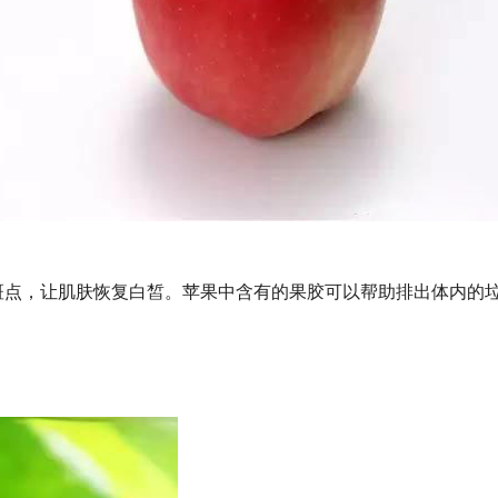
斑点，让肌肤恢复白皙。苹果中含有的果胶可以帮助排出体内的