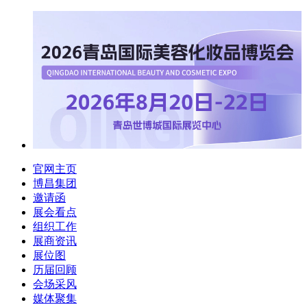
官网主页
博昌集团
邀请函
展会看点
组织工作
展商资讯
展位图
历届回顾
会场采风
媒体聚集