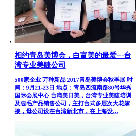
相约青岛美博会，白富美的最爱---台
湾专业美睫公司
500家企业 万种新品 2017青岛美博会秋季展 时
间：9月21-23日 地点：青岛四流南路80号华秀
国际会展中心 台湾美日美，台湾专业美睫培训
及睫毛产品销售公司，主打台式多层次大花嫁
接，母公司设在台湾新北市，在上海设…