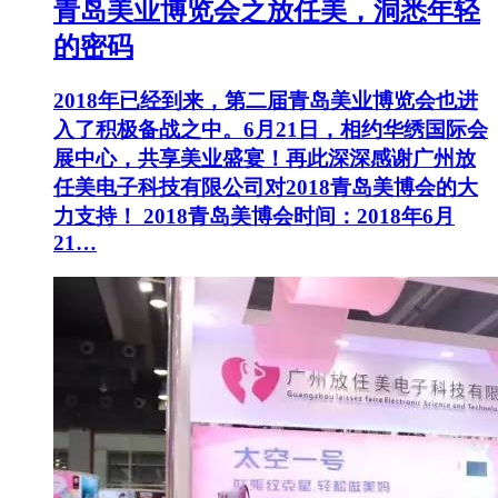
青岛美业博览会之放任美，洞悉年轻
的密码
2018年已经到来，第二届青岛美业博览会也进
入了积极备战之中。6月21日，相约华绣国际会
展中心，共享美业盛宴！再此深深感谢广州放
任美电子科技有限公司对2018青岛美博会的大
力支持！ 2018青岛美博会时间：2018年6月
21…