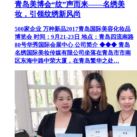
青岛美博会“纹”声而来——名绣美
妆，引领纹绣新风尚
500家企业 万种新品2017青岛国际美容化妆品
博览会 时间：9月21-23日 地点：青岛四流南路
80号华秀国际会展中心 公司简介 ◆◆◆ 青岛
名绣国际美妆传媒有限公司坐落在青岛市市南
区东海中路中荣大厦，在青岛繁华之处…