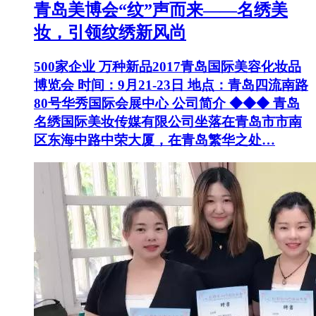
青岛美博会“纹”声而来——名绣美
妆，引领纹绣新风尚
500家企业 万种新品2017青岛国际美容化妆品
博览会 时间：9月21-23日 地点：青岛四流南路
80号华秀国际会展中心 公司简介 ◆◆◆ 青岛
名绣国际美妆传媒有限公司坐落在青岛市市南
区东海中路中荣大厦，在青岛繁华之处…