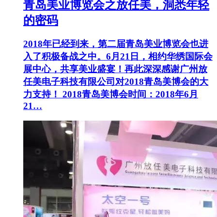
青岛美业博览会之放任美，洞悉年轻
的密码
2018年已经到来，第二届青岛美业博览会也进
入了积极备战之中。6月21日，相约华绣国际会
展中心，共享美业盛宴！再此深深感谢广州放
任美电子科技有限公司对2018青岛美博会的大
力支持！ 2018青岛美博会时间：2018年6月
21…