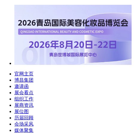
官网主页
博昌集团
邀请函
展会看点
组织工作
展商资讯
展位图
历届回顾
会场采风
媒体聚集