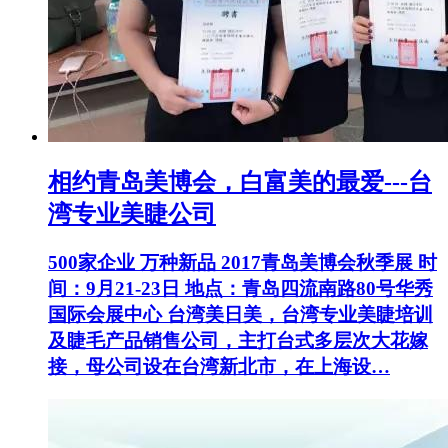
相约青岛美博会，白富美的最爱---台
湾专业美睫公司
500家企业 万种新品 2017青岛美博会秋季展 时
间：9月21-23日 地点：青岛四流南路80号华秀
国际会展中心 台湾美日美，台湾专业美睫培训
及睫毛产品销售公司，主打台式多层次大花嫁
接，母公司设在台湾新北市，在上海设…