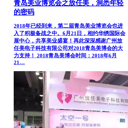
青岛美业博览会之放任美，洞悉年轻
的密码
2018年已经到来，第二届青岛美业博览会也进
入了积极备战之中。6月21日，相约华绣国际会
展中心，共享美业盛宴！再此深深感谢广州放
任美电子科技有限公司对2018青岛美博会的大
力支持！ 2018青岛美博会时间：2018年6月
21…