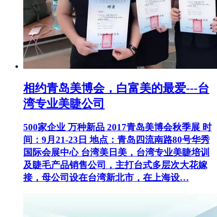
相约青岛美博会，白富美的最爱---台
湾专业美睫公司
500家企业 万种新品 2017青岛美博会秋季展 时
间：9月21-23日 地点：青岛四流南路80号华秀
国际会展中心 台湾美日美，台湾专业美睫培训
及睫毛产品销售公司，主打台式多层次大花嫁
接，母公司设在台湾新北市，在上海设…