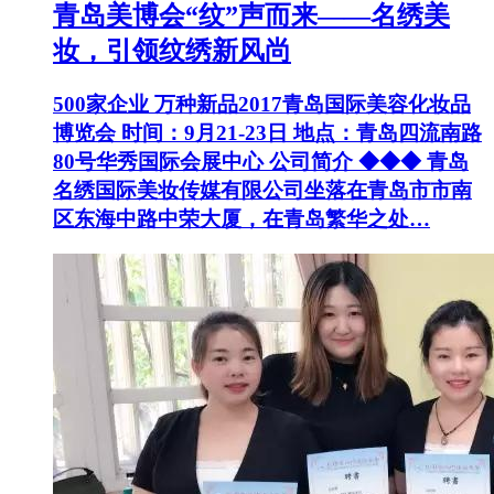
青岛美博会“纹”声而来——名绣美
妆，引领纹绣新风尚
500家企业 万种新品2017青岛国际美容化妆品
博览会 时间：9月21-23日 地点：青岛四流南路
80号华秀国际会展中心 公司简介 ◆◆◆ 青岛
名绣国际美妆传媒有限公司坐落在青岛市市南
区东海中路中荣大厦，在青岛繁华之处…