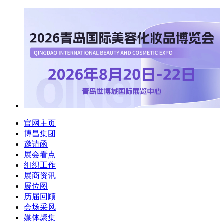
官网主页
博昌集团
邀请函
展会看点
组织工作
展商资讯
展位图
历届回顾
会场采风
媒体聚集