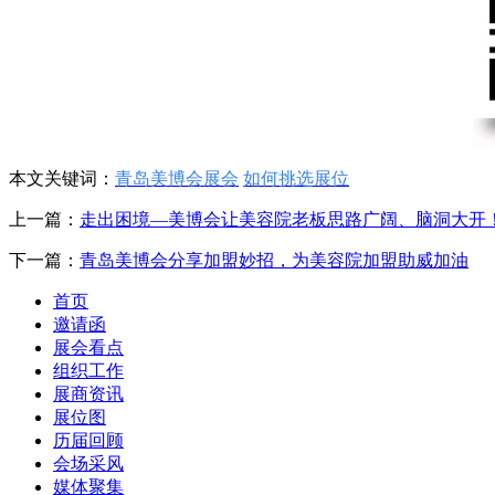
本文关键词：
青岛美博会展会
如何挑选展位
上一篇：
走出困境—美博会让美容院老板思路广阔、脑洞大开
下一篇：
青岛美博会分享加盟妙招，为美容院加盟助威加油
首页
邀请函
展会看点
组织工作
展商资讯
展位图
历届回顾
会场采风
媒体聚集