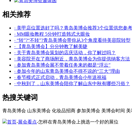
相关推荐
· 美甲店位置选好了吗？青岛美博会推荐3个位置供您参
· MM眼妆教程 5分钟打造韩式大眼妆
· “转”?“不转”?青岛美博会带你从3个角度看待美容院转型
· 【青岛美博会】分分钟教了解美睫
· 关于青岛美博会策划的店庆活动，你了解过吗？
· 美容院开在了商场附近，青岛美博会为你提供纳客方法
· 参加青岛美博会展不带着任务来的都是“浮云”
· 参加今年的山东青岛美博会不得不说的“三大”理由
· 春节模式正式启动，青岛美博会小年送祝福
· 中秋到了，山东美博会陪你了解山东中秋有哪些习俗？
热搜关键词
青岛美博会
山东美博会
化妆品招商
参加美博会
美博会时间
美
首页
-
展会看点
-怎样在青岛美博会上挑选一个好的展位