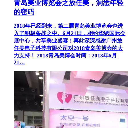
青岛美业博览会之放任美，洞悉年轻
的密码
2018年已经到来，第二届青岛美业博览会也进
入了积极备战之中。6月21日，相约华绣国际会
展中心，共享美业盛宴！再此深深感谢广州放
任美电子科技有限公司对2018青岛美博会的大
力支持！ 2018青岛美博会时间：2018年6月
21…