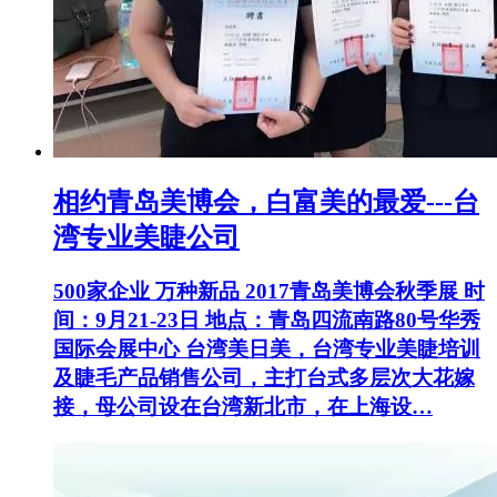
相约青岛美博会，白富美的最爱---台
湾专业美睫公司
500家企业 万种新品 2017青岛美博会秋季展 时
间：9月21-23日 地点：青岛四流南路80号华秀
国际会展中心 台湾美日美，台湾专业美睫培训
及睫毛产品销售公司，主打台式多层次大花嫁
接，母公司设在台湾新北市，在上海设…