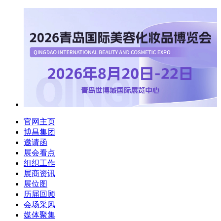
官网主页
博昌集团
邀请函
展会看点
组织工作
展商资讯
展位图
历届回顾
会场采风
媒体聚集