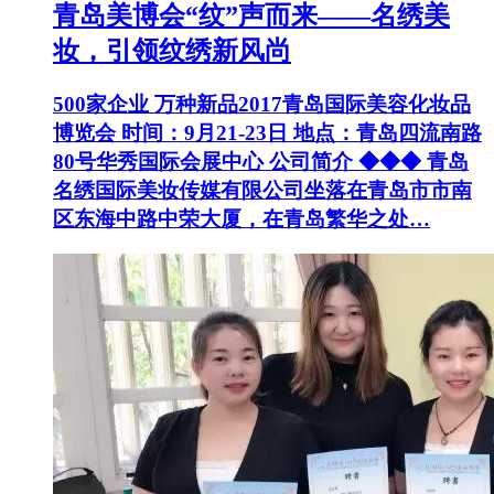
青岛美博会“纹”声而来——名绣美
妆，引领纹绣新风尚
500家企业 万种新品2017青岛国际美容化妆品
博览会 时间：9月21-23日 地点：青岛四流南路
80号华秀国际会展中心 公司简介 ◆◆◆ 青岛
名绣国际美妆传媒有限公司坐落在青岛市市南
区东海中路中荣大厦，在青岛繁华之处…