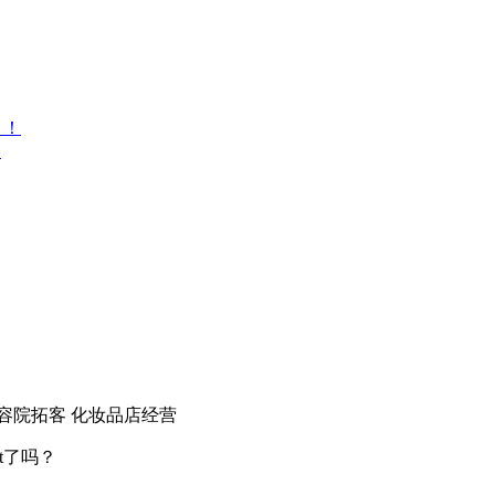
！！
！
容院拓客
化妆品店经营
t了吗？