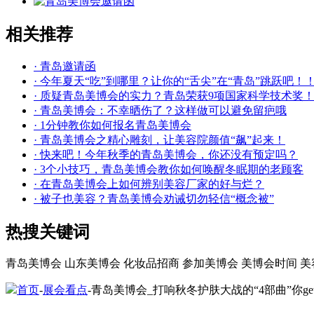
相关推荐
· 青岛邀请函
· 今年夏天“吃”到哪里？让你的“舌尖”在“青岛”跳跃吧！
· 质疑青岛美博会的实力？青岛荣获9项国家科学技术奖
· 青岛美博会：不幸晒伤了？这样做可以避免留疤哦
· 1分钟教你如何报名青岛美博会
· 青岛美博会之精心雕刻，让美容院颜值“飙”起来！
· 快来吧！今年秋季的青岛美博会，你还没有预定吗？
· 3个小技巧，青岛美博会教你如何唤醒冬眠期的老顾客
· 在青岛美博会上如何辨别美容厂家的好与烂？
· 被子也美容？青岛美博会劝诫切勿轻信“概念被”
热搜关键词
青岛美博会
山东美博会
化妆品招商
参加美博会
美博会时间
美
首页
-
展会看点
-青岛美博会_打响秋冬护肤大战的“4部曲”你ge