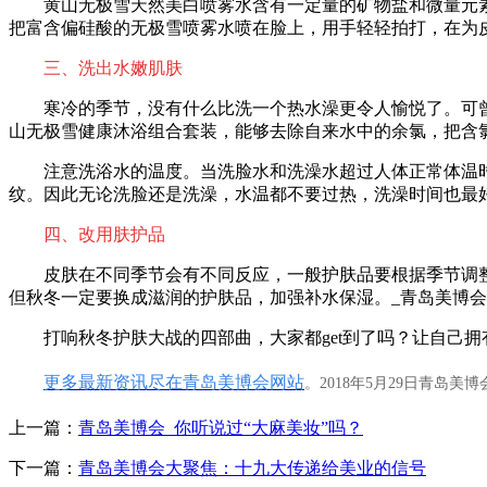
黄山无极雪天然美白喷雾水含有一定量的矿物盐和微量元
把富含偏硅酸的无极雪喷雾水喷在脸上，用手轻轻拍打，在为
三、洗出水嫩肌肤
寒冷的季节，没有什么比洗一个热水澡更令人愉悦了。可
山无极雪健康沐浴组合套装，能够去除自来水中的余氯，把含
注意洗浴水的温度。当洗脸水和洗澡水超过人体正常体温
纹。因此无论洗脸还是洗澡，水温都不要过热，洗澡时间也最好
四、改用肤护品
皮肤在不同季节会有不同反应，一般护肤品要根据季节调
但秋冬一定要换成滋润的护肤品，加强补水保湿。
_青岛美博会
打响秋冬护肤大战的四部曲，大家都get到了吗？让自己
更多最新资讯尽在青岛美博会网站
。2018年5月29日青岛
上一篇：
青岛美博会_你听说过“大麻美妆”吗？
下一篇：
青岛美博会大聚焦：十九大传递给美业的信号