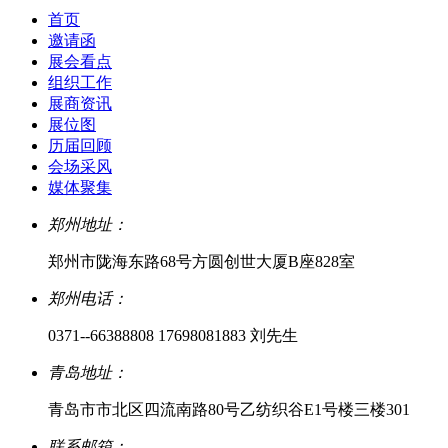
首页
邀请函
展会看点
组织工作
展商资讯
展位图
历届回顾
会场采风
媒体聚集
郑州地址：
郑州市陇海东路68号方圆创世大厦B座828室
郑州电话：
0371--66388808 17698081883 刘先生
青岛地址：
青岛市市北区四流南路80号乙纺织谷E1号楼三楼301
联系邮箱：