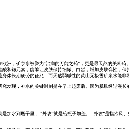
在欧洲，矿泉水被誉为"治病的万能之药"，更是最天然的美容药
硅酸和锶元素，能够让皮肤保持细嫩、白皙，增加皮肤弹性，保
是身体长期疲劳的征兆，而天然弱碱性的黄山无极雪矿泉水能非
研究发现，补水的关键时刻是在早上起床后。因为肌肤经过漫长
”就是加水到瓶子里， “外攻”就是给瓶子加盖。 “外攻”是指冷