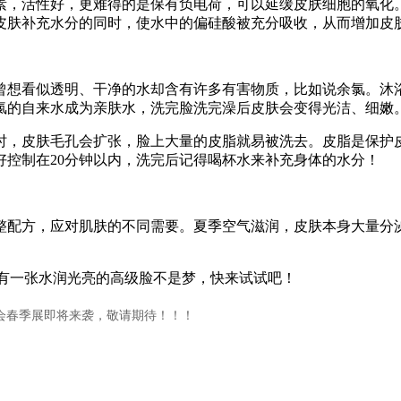
素，活性好，更难得的是保有负电荷，可以延缓皮肤细胞的氧化
皮肤补充水分的同时，使水中的偏硅酸被充分吸收，从而增加皮
曾想看似透明、干净的水却含有许多有害物质，比如说余氯。沐
氯的自来水成为亲肤水，洗完脸洗完澡后皮肤会变得光洁、细嫩
时，皮肤毛孔会扩张，脸上大量的皮脂就易被洗去。皮脂是保护皮
控制在20分钟以内，洗完后记得喝杯水来补充身体的水分！
整配方，应对肌肤的不同需要。夏季空气滋润，皮肤本身大量分
拥有一张水润光亮的高级脸不是梦，快来试试吧！
美博会春季展即将来袭，敬请期待！！！