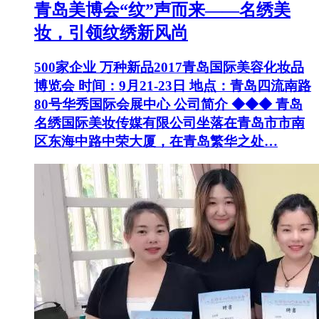
青岛美博会“纹”声而来——名绣美
妆，引领纹绣新风尚
500家企业 万种新品2017青岛国际美容化妆品
博览会 时间：9月21-23日 地点：青岛四流南路
80号华秀国际会展中心 公司简介 ◆◆◆ 青岛
名绣国际美妆传媒有限公司坐落在青岛市市南
区东海中路中荣大厦，在青岛繁华之处…