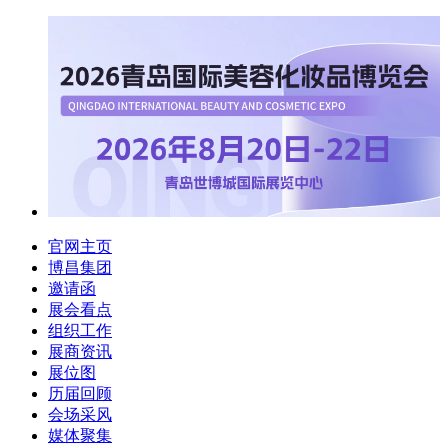
官网主页
博昌集团
邀请函
展会看点
组织工作
展商资讯
展位图
历届回顾
会场采风
媒体聚集