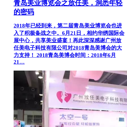
青岛美业博览会之放任美，洞悉年轻
的密码
2018年已经到来，第二届青岛美业博览会也进
入了积极备战之中。6月21日，相约华绣国际会
展中心，共享美业盛宴！再此深深感谢广州放
任美电子科技有限公司对2018青岛美博会的大
力支持！ 2018青岛美博会时间：2018年6月
21…