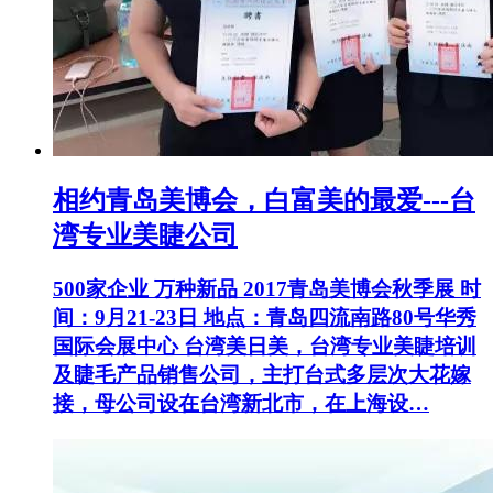
相约青岛美博会，白富美的最爱---台
湾专业美睫公司
500家企业 万种新品 2017青岛美博会秋季展 时
间：9月21-23日 地点：青岛四流南路80号华秀
国际会展中心 台湾美日美，台湾专业美睫培训
及睫毛产品销售公司，主打台式多层次大花嫁
接，母公司设在台湾新北市，在上海设…