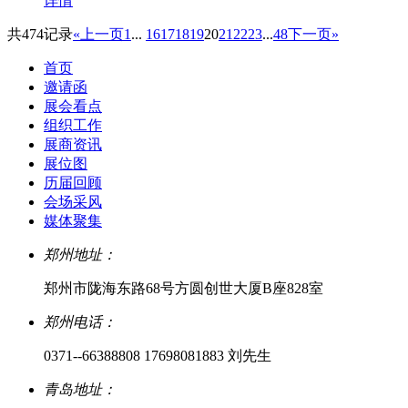
详情
共474记录
«上一页
1
...
16
17
18
19
20
21
22
23
...
48
下一页»
首页
邀请函
展会看点
组织工作
展商资讯
展位图
历届回顾
会场采风
媒体聚集
郑州地址：
郑州市陇海东路68号方圆创世大厦B座828室
郑州电话：
0371--66388808 17698081883 刘先生
青岛地址：