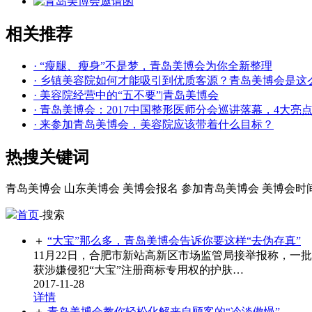
相关推荐
· “瘦腿、瘦身”不是梦，青岛美博会为你全新整理
· 乡镇美容院如何才能吸引到优质客源？青岛美博会是这
· 美容院经营中的“五不要”|青岛美博会
· 青岛美博会：2017中国整形医师分会巡讲落幕，4大亮
· 来参加青岛美博会，美容院应该带着什么目标？
热搜关键词
青岛美博会
山东美博会
美博会报名
参加青岛美博会
美博会时
首页
-搜索
＋
“大宝”那么多，青岛美博会告诉你要这样“去伪存真”
11月22日，合肥市新站高新区市场监管局接举报称，一
获涉嫌侵犯“大宝”注册商标专用权的护肤…
2017-11-28
详情
＋
青岛美博会教你轻松化解来自顾客的“冷淡傲慢”