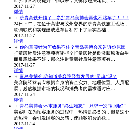
世界市容环境提升工作以来，共拆除违法建筑、…
2017-11-27
详情
＋
济青高铁开铺了，参加青岛美博会再也不堵车了！！
24日下午，在位于高密与胶州交界的济青高铁施工现场
联调联试和实现建成通车目标打下了坚实基础…
2017-11-27
详情
＋
你的童颜针为何效果不佳？青岛美博会来告诉你原因
打童颜针后注意事项有哪些？打童颜针是刺激胶原蛋白生
而反应效果不好，那么注射童颜针后注意事项有…
2017-11-27
详情
＋
青岛美博会:你知道美容院经营发展的“灵魂”吗？
美容院经营者应根据自身的资金实力、地理位置、人员配
展，必然根据市场的状况和消费者的需求适时应…
2017-11-24
详情
＋
青岛美博会:不求服务“终生难忘”，只求一次“刚刚好”
美容师在为顾客服务的过程中，热情是必备的，但是这个
的热情，会引发顾客的反感，使顾客消费的欲…
2017-11-24