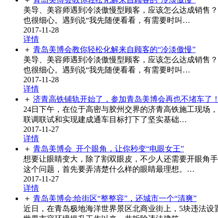
美导、美容师遇到冷淡傲慢型顾客，应该怎么达成销售？
也很细心。遇到说“我先随便看看，有需要时叫…
2017-11-28
详情
＋
青岛美博会教你轻松化解来自顾客的“冷淡傲慢”
美导、美容师遇到冷淡傲慢型顾客，应该怎么达成销售？
也很细心。遇到说“我先随便看看，有需要时叫…
2017-11-28
详情
＋
济青高铁铺轨开始了，参加青岛美博会再也不堵车了
24日下午，在位于高密与胶州交界的济青高铁施工现场
联调联试和实现建成通车目标打下了坚实基础…
2017-11-27
详情
＋
青岛美博会_开个眼角，让你秒变“电眼女王”
想要让眼睛变大，除了割双眼皮，不少人还需要开眼角手
这个问题，首先要弄清楚什么样的眼睛最理想。…
2017-11-27
详情
＋
青岛美博会:给街区“整整容”，还城市一个“清爽”
近日，在青岛极地海洋世界景区北商业街上，5块违法设