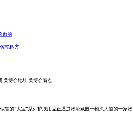
么做的
点惊艳四方
间
美博会地址
美博会看点
批假冒的“大宝”系列护肤用品正通过物流藏匿于物流大道的一家物